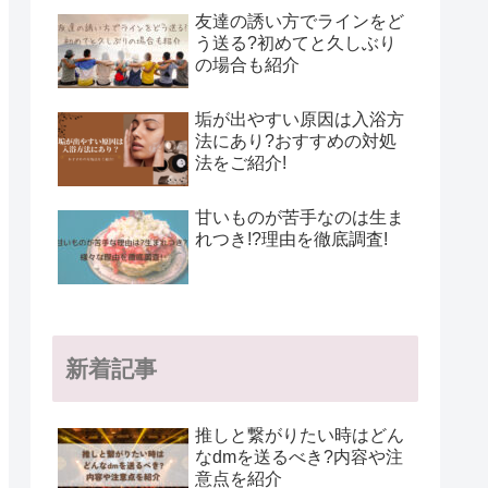
友達の誘い方でラインをど
う送る?初めてと久しぶり
の場合も紹介
垢が出やすい原因は入浴方
法にあり?おすすめの対処
法をご紹介!
甘いものが苦手なのは生ま
れつき!?理由を徹底調査!
新着記事
推しと繋がりたい時はどん
なdmを送るべき?内容や注
意点を紹介