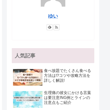
ゆい
人気記事
食べ放題でたくさん食べる
方法は!?コツや攻略方法を
詳しく解説!
生理痛の彼女にかける言葉
は要注意!NG例とラインの
注意点もご紹介