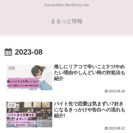
Just another WordPress site
まるっと情報
2023-08
推しにリアコで辛いこと3つ!やめ
恋愛
たい理由やしんどい時の対処法も
紹介
2023.08.18
バイト先で恋愛は気まずい?好き
恋愛
になるきっかけや告白への流れも
紹介!
2023.08.12