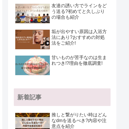
友達の誘い方でラインをど
う送る?初めてと久しぶり
の場合も紹介
垢が出やすい原因は入浴方
法にあり?おすすめの対処
法をご紹介!
甘いものが苦手なのは生ま
れつき!?理由を徹底調査!
新着記事
推しと繋がりたい時はどん
なdmを送るべき?内容や注
意点を紹介