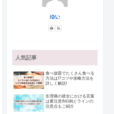
ゆい
人気記事
食べ放題でたくさん食べる
方法は!?コツや攻略方法を
詳しく解説!
生理痛の彼女にかける言葉
は要注意!NG例とラインの
注意点もご紹介