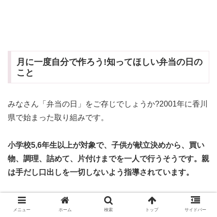
月に一度自分で作ろう!知ってほしい弁当の日の
こと
みなさん「弁当の日」をご存じでしょうか?2001年に香川
県で始まった取り組みです。
小学校5,6年生以上が対象で、子供が献立決めから、買い
物、調理、詰めて、片付けまでを一人で行うそうです。親
は手だし口出しを一切しないよう指導されています。
この取り組みは、「花ちゃんの味噌汁」の作者の安武慎吾
メニュー
ホーム
検索
トップ
サイドバー
さんの講演会で初めて知ったのですが、書籍化や映画化も