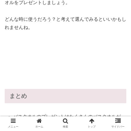
オルをプレゼントしましょう。
どんな時に使うだろう？と考えて選んでみるといいかもし
れませんね。
まとめ
バスタオルのプレゼントはたくさんのバスタオルが
あるという理由や、自宅で使うバスタオルは同じも
メニュー
ホーム
検索
トップ
サイドバー