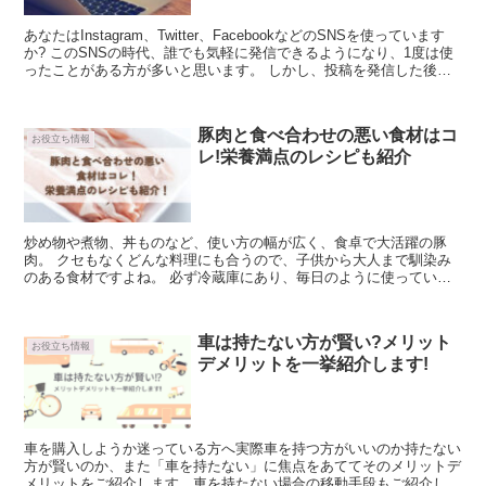
あなたはInstagram、Twitter、FacebookなどのSNSを使っています
か? このSNSの時代、誰でも気軽に発信できるようになり、1度は使
ったことがある方が多いと思います。 しかし、投稿を発信した後に
気になってし...
豚肉と食べ合わせの悪い食材はコ
お役立ち情報
レ!栄養満点のレシピも紹介
炒め物や煮物、丼ものなど、使い方の幅が広く、食卓で大活躍の豚
肉。 クセもなくどんな料理にも合うので、子供から大人まで馴染み
のある食材ですよね。 必ず冷蔵庫にあり、毎日のように使っている
という人も多いと思います。 私もよ...
車は持たない方が賢い?メリット
お役立ち情報
デメリットを一挙紹介します!
車を購入しようか迷っている方へ実際車を持つ方がいいのか持たない
方が賢いのか、また「車を持たない」に焦点をあててそのメリットデ
メリットをご紹介します。車を持たない場合の移動手段もご紹介して