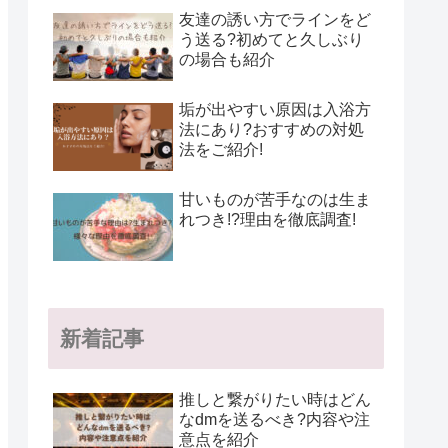
友達の誘い方でラインをど
う送る?初めてと久しぶり
の場合も紹介
垢が出やすい原因は入浴方
法にあり?おすすめの対処
法をご紹介!
甘いものが苦手なのは生ま
れつき!?理由を徹底調査!
新着記事
推しと繋がりたい時はどん
なdmを送るべき?内容や注
意点を紹介