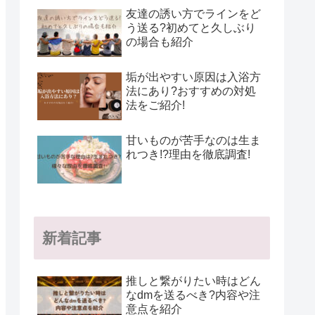
友達の誘い方でラインをど
う送る?初めてと久しぶり
の場合も紹介
垢が出やすい原因は入浴方
法にあり?おすすめの対処
法をご紹介!
甘いものが苦手なのは生ま
れつき!?理由を徹底調査!
新着記事
推しと繋がりたい時はどん
なdmを送るべき?内容や注
意点を紹介