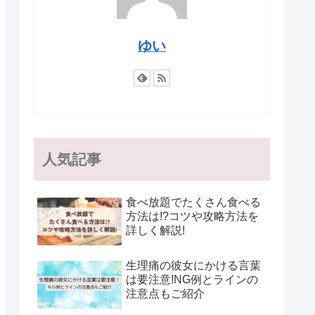
ゆい
人気記事
食べ放題でたくさん食べる
方法は!?コツや攻略方法を
詳しく解説!
生理痛の彼女にかける言葉
は要注意!NG例とラインの
注意点もご紹介