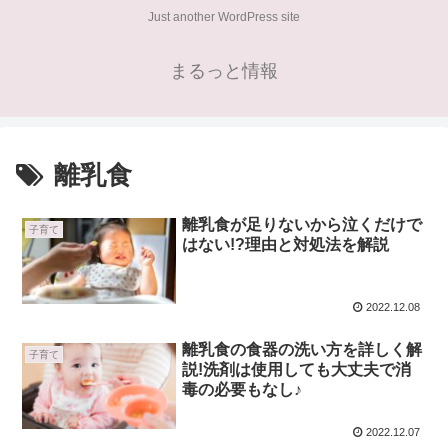
Just another WordPress site
まるっと情報
離乳食
離乳食が足りないから泣くだけで
子育て
はない!?理由と対処法を解説
2022.12.08
離乳食の食器の洗い方を詳しく解
子育て
説!洗剤は使用しても大丈夫で消
毒の必要もなし♪
2022.12.07