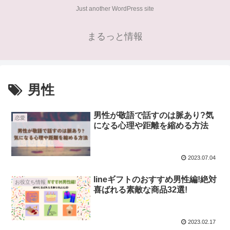
Just another WordPress site
まるっと情報
男性
男性が敬語で話すのは脈あり?気
恋愛
になる心理や距離を縮める方法
2023.07.04
lineギフトのおすすめ男性編!絶対
お役立ち情報
喜ばれる素敵な商品32選!
2023.02.17