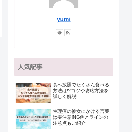
yumi
人気記事
食べ放題でたくさん食べる
方法は!?コツや攻略方法を
詳しく解説!
生理痛の彼女にかける言葉
は要注意!NG例とラインの
注意点もご紹介