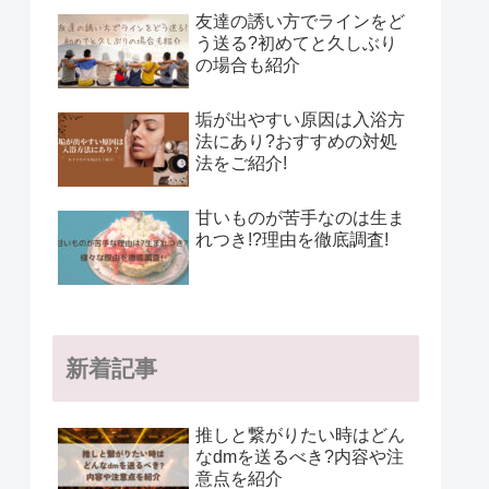
友達の誘い方でラインをど
う送る?初めてと久しぶり
の場合も紹介
垢が出やすい原因は入浴方
法にあり?おすすめの対処
法をご紹介!
甘いものが苦手なのは生ま
れつき!?理由を徹底調査!
新着記事
推しと繋がりたい時はどん
なdmを送るべき?内容や注
意点を紹介