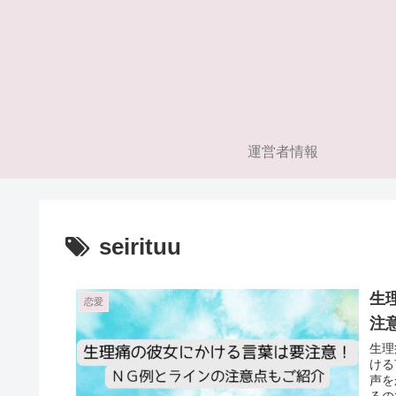
運営者情報
seirituu
生
恋愛
注
生理
ける言葉
声を