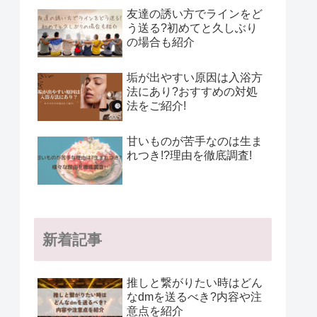
友達の誘い方でラインをど
う送る?初めてと久しぶり
の場合も紹介
垢が出やすい原因は入浴方
法にあり?おすすめの対処
法をご紹介!
甘いものが苦手なのは生ま
れつき!?理由を徹底調査!
新着記事
推しと繋がりたい時はどん
なdmを送るべき?内容や注
意点を紹介