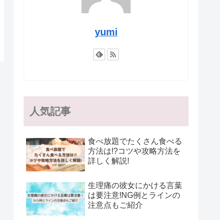
yumi
人気記事
食べ放題でたくさん食べる
方法は!?コツや攻略方法を
詳しく解説!
生理痛の彼女にかける言葉
は要注意!NG例とラインの
注意点もご紹介